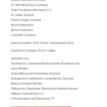
Dr. Mechthild Flury-Lemberg
Pater Friedhelm Mennekes S.J.
Dr. Volker Dudeck
Pfarrer Ansgar Schmidt
Bernd Wabersich
Bernd Rothmann
Charlotte Lehmann
Dokumentarfilm, DCP, 90min, Deutschland 2015
Gedreht im Frühjahr 2015 in Zittau.
Gefördert von:
Sächsische Landesanstalt für privaten Rundfunk und
neue Medien
Kulturstiftung des Freistaates Sachsen
Evangelisch-Lutherische Landeskirche Sachsen
Bistum Dresden-Meißen
Stiftung der Sparkasse Oberlausitz-Niederschlesien
Zittauer Fastentücher e.V.
in Kooperation mit Oberlausitz TV