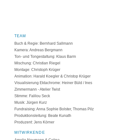
TEAM
Buch & Regie: Bernhard Sallmann
Kamera: Andreas Bergmann
Ton- und Tongestaltung: Klaus Barm
Mischung: Christian Riegel
Montage: Christoph Krüger
Animation: Harald Koegler & Christop Krüger
Visualisierung Ektachrome: Heiner Büld / Ines
Zimmermann - Atelier Twist
Stimme: Falilou Seck
Musik: Jürgen Kurz
Fundraising: Anna Sophie Bolster, Thomas Pilz
Produktionsleitung: Beate Kunath
Produzent: Jens Körner
MITWIRKENDE
Amelie Neumann & Celina